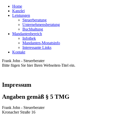
Home
Kanzlei
Leistungen
Steuer­beratung
Unterneh­mens­beratung
Buch­haltung
Mandanten­bereich
Infothek
Mandanten-­Monatsinfo
Interessante Links
Kontakt
Frank John - Steuerberater
Bitte fügen Sie hier Ihren Webseiten-Titel ein.
Impressum
Angaben gemäß § 5 TMG
Frank John - Steuerberater
Kronacher Straße 16